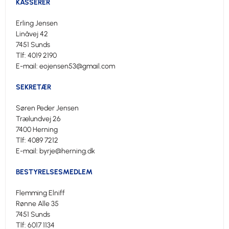
KASSERER
Erling Jensen
Linåvej 42
7451 Sunds
Tlf: 4019 2190
E-mail: eojensen53@gmail.com
SEKRETÆR
Søren Peder Jensen
Trælundvej 26
7400 Herning
Tlf: 4089 7212
E-mail: byrje@herning.dk
BESTYRELSESMEDLEM
Flemming Elniff
Rønne Alle 35
7451 Sunds
Tlf: 6017 1134